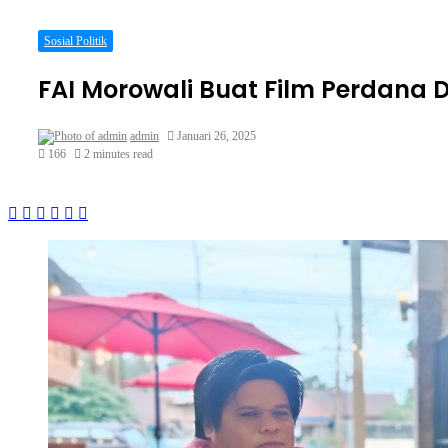
Sosial Politik
FAI Morowali Buat Film Perdana
admin
Januari 26, 2025
166
2 minutes read
Facebook
Twitter
LinkedIn
WhatsApp
Share
Print
via
Email