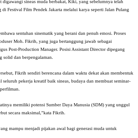
ebut digawangi sineas muda berbakat, Kiki, yang sebelumnya telah
 di Festival Film Pendek Jakarta melalui karya seperti Jalan Pulang
membawa sentuhan sinematik yang berani dan penuh emosi. Proses
roduser Moh. Fikrih, yang juga bertanggung jawab sebagai
gus Post-Production Manager. Posisi Assistant Director dipegang
ng solid dan berpengalaman.
ersebut, Fikrih sendiri berencana dalam waktu dekat akan membentuk
 seluruh pekerja kreatif baik sineas, budaya dan membuat seminar-
perfilman.
atinya memiliki potensi Sumber Daya Manusia (SDM) yang unggul
but secara maksimal,”kata Fikrih.
si yang mampu menjadi pijakan awal bagi generasi muda untuk