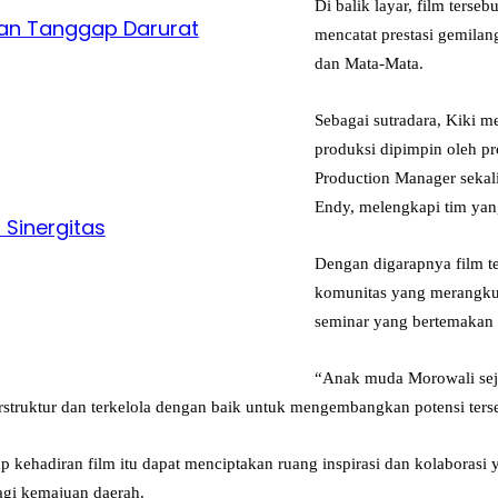
Di balik layar, film ters
kan Tanggap Darurat
mencatat prestasi gemilang
dan Mata-Mata.
Sebagai sutradara, Kiki 
produksi dipimpin oleh p
Production Manager sekali
Endy, melengkapi tim ya
 Sinergitas
Dengan digarapnya film t
komunitas yang merangkul
seminar yang bertemakan 
“Anak muda Morowali sej
rstruktur dan terkelola dengan baik untuk mengembangkan potensi terse
arap kehadiran film itu dapat menciptakan ruang inspirasi dan kolabora
agi kemajuan daerah.