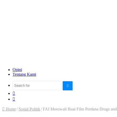
Opini
Tentang Kami
Search
Sidebar
for
Random
Article
Home
/
Sosial Politik
/
FAI Morowali Buat Film Perdana Drugs an