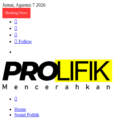
Jumat, Agustus 7 2026
Breaking News
Sidebar
Random
Article
Log
In
Follow
Menu
Search
for
Home
Sosial Politik